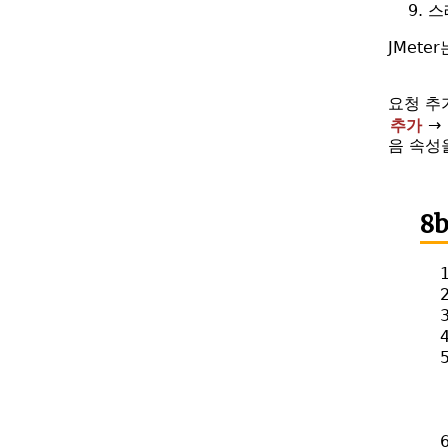
스
JMet
요청 추
추가
→
음 속성
8