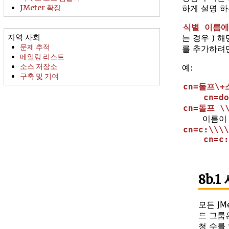
JMeter 확장
하게 설명 
식별 이름에
지역 사회
는 경우 ) 해
문제 추적
를 추가하려면
메일링 리스트
소스 저장소
예:
구축 및 기여
cn=돌프\
cn=do
cn=돌프 \\
이름
cn=c:\\\\
cn=c:
8b.
모든 J
드 그룹
청 수를