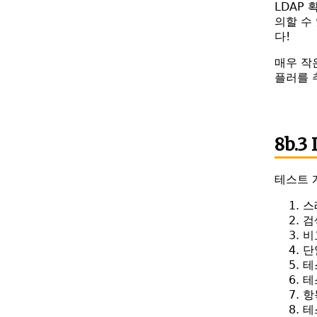
LDAP
의할 수
다!
매우 작
플러를 
8b.3
테스트 
스
검
비
단
테
테
항
테