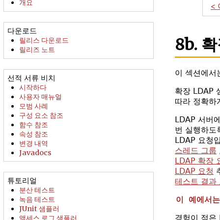
개요
<
다운로드
8b. 
릴리스 다운로드
릴리즈 노트
이 섹션에서는
선적 서류 비치
시작하다
확장 LDAP
사용자 매뉴얼
따라 정확하게
모범 사례
구성 요소 참조
LDAP 서버
함수 참조
번 실행하도
속성 참조
LDAP 요청
변경 내역
스레드 그룹
Javadocs
LDAP 확장
LDAP 요청
튜토리얼
테스트 결과 
분산 테스트
이 예에서는 
녹음 테스트
JUnit 샘플러
경험이 적은 
액세스 로그 샘플러